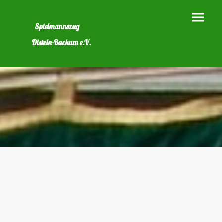
Spielmannszug
Disteln-Backum e.V.